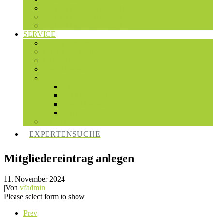
Studentenwettbewerb 2018
Studentenwettbewerb 2017
Studentenwettbewerb 2016
SERVICE
Architekturportale
Länderkammern
Mentoren
Fortbildungen
MEDIATHEK
BDV
Fördermitglieder
Fortbildungen
Fundgrube
Termine
EXPERTENSUCHE
Mitgliedereintrag anlegen
11. November 2024
|
Von
vfadmin
Please select form to show
Prev