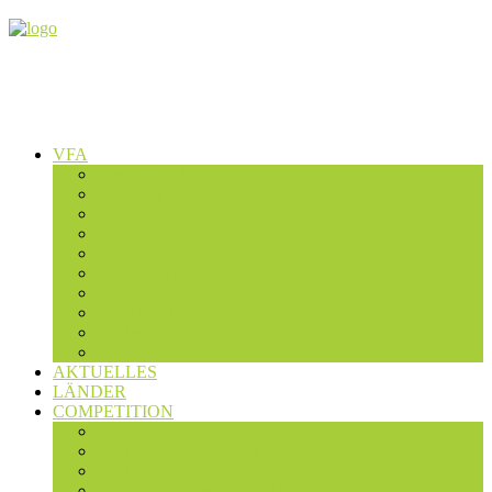
VFA
Wer wir sind
Präsidium
Geschäftsstelle
Presse
Fachteams
Dachverbände
Satzung
Mitgliedschaft
Fördermitglieder
Expertensuche
AKTUELLES
LÄNDER
COMPETITION
Studierendenwettbewerb 2025
Studierendenwettbewerb 2023/24
Studierendenwettbewerb 2022
Studentenwettbewerb 2019