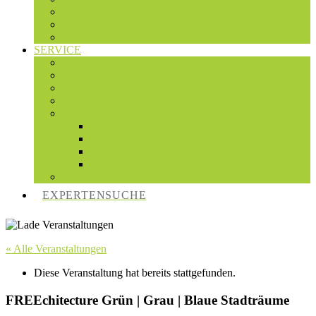
Studentenwettbewerb 2018
Studentenwettbewerb 2017
Studentenwettbewerb 2016
SERVICE
Architekturportale
Länderkammern
Mentoren
Fortbildungen
MEDIATHEK
BDV
Fördermitglieder
Fortbildungen
Fundgrube
Termine
EXPERTENSUCHE
« Alle Veranstaltungen
Diese Veranstaltung hat bereits stattgefunden.
FREEchitecture Grün | Grau | Blaue Stadträume