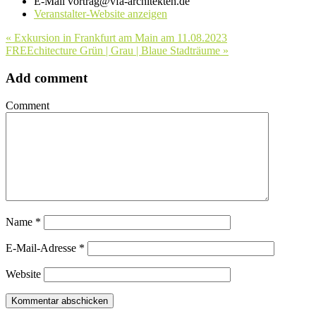
E-Mail
vortrag@vfa-architekten.de
Veranstalter-Website anzeigen
«
Exkursion in Frankfurt am Main am 11.08.2023
FREEchitecture Grün | Grau | Blaue Stadträume
»
Add comment
Comment
Name
*
E-Mail-Adresse
*
Website