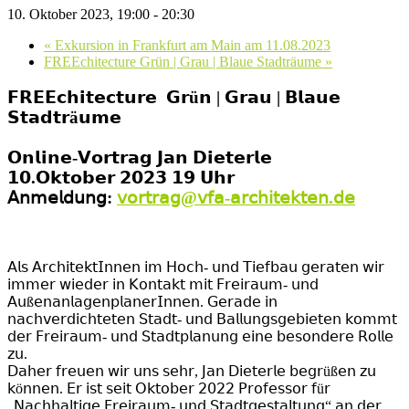
10. Oktober 2023, 19:00
-
20:30
«
Exkursion in Frankfurt am Main am 11.08.2023
FREEchitecture Grün | Grau | Blaue Stadträume
»
𝗙𝗥𝗘𝗘𝗰𝗵𝗶𝘁𝗲𝗰𝘁𝘂𝗿𝗲
𝗚𝗿ü𝗻 | 𝗚𝗿𝗮𝘂 | 𝗕𝗹𝗮𝘂𝗲
𝗦𝘁𝗮𝗱𝘁𝗿ä𝘂𝗺𝗲
𝗢𝗻𝗹𝗶𝗻𝗲-𝗩𝗼𝗿𝘁𝗿𝗮𝗴 𝗝𝗮𝗻 𝗗𝗶𝗲𝘁𝗲𝗿𝗹𝗲
𝟭𝟬.𝗢𝗸𝘁𝗼𝗯𝗲𝗿 𝟮𝟬𝟮𝟯 𝟭𝟵 𝗨𝗵𝗿
𝖠𝗇𝗆𝖾𝗅𝖽𝗎𝗇𝗀:
𝗏𝗈𝗋𝗍𝗋𝖺𝗀@𝗏𝖿𝖺-𝖺𝗋𝖼𝗁𝗂𝗍𝖾𝗄𝗍𝖾𝗇.𝖽𝖾
𝖠𝗅𝗌 𝖠𝗋𝖼𝗁𝗂𝗍𝖾𝗄𝗍𝖨𝗇𝗇𝖾𝗇 𝗂𝗆 𝖧𝗈𝖼𝗁- 𝗎𝗇𝖽 𝖳𝗂𝖾𝖿𝖻𝖺𝗎 𝗀𝖾𝗋𝖺𝗍𝖾𝗇 𝗐𝗂𝗋
𝗂𝗆𝗆𝖾𝗋 𝗐𝗂𝖾𝖽𝖾𝗋 𝗂𝗇 𝖪𝗈𝗇𝗍𝖺𝗄𝗍 𝗆𝗂𝗍 𝖥𝗋𝖾𝗂𝗋𝖺𝗎𝗆- 𝗎𝗇𝖽
𝖠𝗎ß𝖾𝗇𝖺𝗇𝗅𝖺𝗀𝖾𝗇𝗉𝗅𝖺𝗇𝖾𝗋𝖨𝗇𝗇𝖾𝗇. 𝖦𝖾𝗋𝖺𝖽𝖾 𝗂𝗇
𝗇𝖺𝖼𝗁𝗏𝖾𝗋𝖽𝗂𝖼𝗁𝗍𝖾𝗍𝖾𝗇 𝖲𝗍𝖺𝖽𝗍- 𝗎𝗇𝖽 𝖡𝖺𝗅𝗅𝗎𝗇𝗀𝗌𝗀𝖾𝖻𝗂𝖾𝗍𝖾𝗇 𝗄𝗈𝗆𝗆𝗍
𝖽𝖾𝗋 𝖥𝗋𝖾𝗂𝗋𝖺𝗎𝗆- 𝗎𝗇𝖽 𝖲𝗍𝖺𝖽𝗍𝗉𝗅𝖺𝗇𝗎𝗇𝗀 𝖾𝗂𝗇𝖾 𝖻𝖾𝗌𝗈𝗇𝖽𝖾𝗋𝖾 𝖱𝗈𝗅𝗅𝖾
𝗓𝗎.
𝖣𝖺𝗁𝖾𝗋 𝖿𝗋𝖾𝗎𝖾𝗇 𝗐𝗂𝗋 𝗎𝗇𝗌 𝗌𝖾𝗁𝗋, 𝖩𝖺𝗇 𝖣𝗂𝖾𝗍𝖾𝗋𝗅𝖾 𝖻𝖾𝗀𝗋üß𝖾𝗇 𝗓𝗎
𝗄ö𝗇𝗇𝖾𝗇. 𝖤𝗋 𝗂𝗌𝗍 𝗌𝖾𝗂𝗍 𝖮𝗄𝗍𝗈𝖻𝖾𝗋 𝟤𝟢𝟤𝟤 𝖯𝗋𝗈𝖿𝖾𝗌𝗌𝗈𝗋 𝖿ü𝗋
„𝖭𝖺𝖼𝗁𝗁𝖺𝗅𝗍𝗂𝗀𝖾 𝖥𝗋𝖾𝗂𝗋𝖺𝗎𝗆- 𝗎𝗇𝖽 𝖲𝗍𝖺𝖽𝗍𝗀𝖾𝗌𝗍𝖺𝗅𝗍𝗎𝗇𝗀“ 𝖺𝗇 𝖽𝖾𝗋