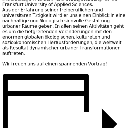
𝖥𝗋𝖺𝗇𝗄𝖿𝗎𝗋𝗍 𝖴𝗇𝗂𝗏𝖾𝗋𝗌𝗂𝗍𝗒 𝗈𝖿 𝖠𝗉𝗉𝗅𝗂𝖾𝖽 𝖲𝖼𝗂𝖾𝗇𝖼𝖾𝗌.
𝖠𝗎𝗌 𝖽𝖾𝗋 𝖤𝗋𝖿𝖺𝗁𝗋𝗎𝗇𝗀 𝗌𝖾𝗂𝗇𝖾𝗋 𝖿𝗋𝖾𝗂𝖻𝖾𝗋𝗎𝖿𝗅𝗂𝖼𝗁𝖾𝗇 𝗎𝗇𝖽
𝗎𝗇𝗂𝗏𝖾𝗋𝗌𝗂𝗍ä𝗋𝖾𝗇 𝖳ä𝗍𝗂𝗀𝗄𝖾𝗂𝗍 𝗐𝗂𝗋𝖽 𝖾𝗋 𝗎𝗇𝗌 𝖾𝗂𝗇𝖾𝗇 𝖤𝗂𝗇𝖻𝗅𝗂𝖼𝗄 𝗂𝗇 𝖾𝗂𝗇𝖾
𝗇𝖺𝖼𝗁𝗁𝖺𝗅𝗍𝗂𝗀𝖾 𝗎𝗇𝖽 ö𝗄𝗈𝗅𝗈𝗀𝗂𝗌𝖼𝗁 𝗌𝗂𝗇𝗇𝗏𝗈𝗅𝗅𝖾 𝖦𝖾𝗌𝗍𝖺𝗅𝗍𝗎𝗇𝗀
𝗎𝗋𝖻𝖺𝗇𝖾𝗋 𝖱ä𝗎𝗆𝖾 𝗀𝖾𝖻𝖾𝗇. 𝖨𝗇 𝖺𝗅𝗅𝖾𝗇 𝗌𝖾𝗂𝗇𝖾𝗇 𝖠𝗄𝗍𝗂𝗏𝗂𝗍ä𝗍𝖾𝗇 𝗀𝖾𝗁𝗍
𝖾𝗌 𝗎𝗆 𝖽𝗂𝖾 𝗍𝗂𝖾𝖿𝗀𝗋𝖾𝗂𝖿𝖾𝗇𝖽𝖾𝗇 𝖵𝖾𝗋ä𝗇𝖽𝖾𝗋𝗎𝗇𝗀𝖾𝗇 𝗆𝗂𝗍 𝖽𝖾𝗇
𝖾𝗇𝗈𝗋𝗆𝖾𝗇 𝗀𝗅𝗈𝖻𝖺𝗅𝖾𝗇 ö𝗄𝗈𝗅𝗈𝗀𝗂𝗌𝖼𝗁𝖾𝗇, 𝗄𝗎𝗅𝗍𝗎𝗋𝖾𝗅𝗅𝖾𝗇 𝗎𝗇𝖽
𝗌𝗈𝗓𝗂𝗈ö𝗄𝗈𝗇𝗈𝗆𝗂𝗌𝖼𝗁𝖾𝗇 𝖧𝖾𝗋𝖺𝗎𝗌𝖿𝗈𝗋𝖽𝖾𝗋𝗎𝗇𝗀𝖾𝗇, 𝖽𝗂𝖾 𝗐𝖾𝗅𝗍𝗐𝖾𝗂𝗍
𝖺𝗅𝗌 𝖱𝖾𝗌𝗎𝗅𝗍𝖺𝗍 𝖽𝗒𝗇𝖺𝗆𝗂𝗌𝖼𝗁𝖾𝗋 𝗎𝗋𝖻𝖺𝗇𝖾𝗋 𝖳𝗋𝖺𝗇𝗌𝖿𝗈𝗋𝗆𝖺𝗍𝗂𝗈𝗇𝖾𝗇
𝖺𝗎𝖿𝗍𝗋𝖾𝗍𝖾𝗇.
𝖶𝗂𝗋 𝖿𝗋𝖾𝗎𝖾𝗇 𝗎𝗇𝗌 𝖺𝗎𝖿 𝖾𝗂𝗇𝖾𝗇 𝗌𝗉𝖺𝗇𝗇𝖾𝗇𝖽𝖾𝗇 𝖵𝗈𝗋𝗍𝗋𝖺𝗀!