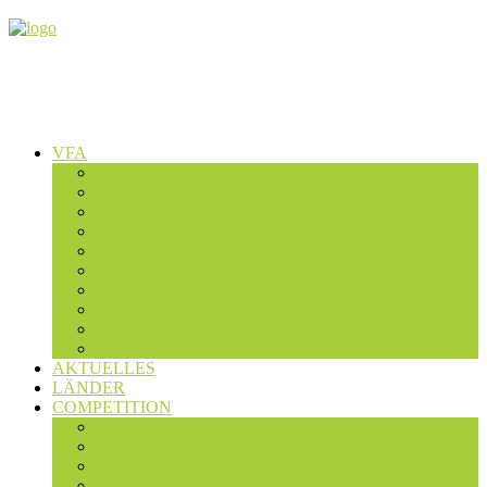
VFA
Wer wir sind
Präsidium
Geschäftsstelle
Presse
Fachteams
Dachverbände
Satzung
Mitgliedschaft
Fördermitglieder
Expertensuche
AKTUELLES
LÄNDER
COMPETITION
Studierendenwettbewerb 2025
Studierendenwettbewerb 2023/24
Studierendenwettbewerb 2022
Studentenwettbewerb 2019