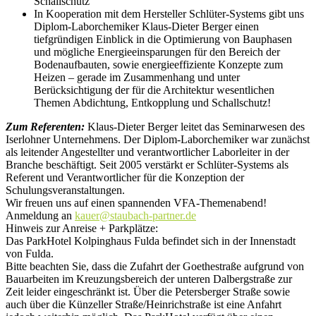
Schallschutz
In Kooperation mit dem Hersteller Schlüter-Systems gibt uns
Diplom-Laborchemiker Klaus-Dieter Berger einen
tiefgründigen Einblick in die Optimierung von Bauphasen
und mögliche Energieeinsparungen für den Bereich der
Bodenaufbauten, sowie energieeffiziente Konzepte zum
Heizen – gerade im Zusammenhang und unter
Berücksichtigung der für die Architektur wesentlichen
Themen Abdichtung, Entkopplung und Schallschutz!
Zum Referenten:
Klaus-Dieter Berger leitet das Seminarwesen des
Iserlohner Unternehmens. Der Diplom-Laborchemiker war zunächst
als leitender Angestellter und verantwortlicher Laborleiter in der
Branche beschäftigt. Seit 2005 verstärkt er Schlüter-Systems als
Referent und Verantwortlicher für die Konzeption der
Schulungsveranstaltungen.
Wir freuen uns auf einen spannenden VFA-Themenabend!
Anmeldung an
kauer@staubach-partner.de
Hinweis zur Anreise + Parkplätze:
Das ParkHotel Kolpinghaus Fulda befindet sich in der Innenstadt
von Fulda.
Bitte beachten Sie, dass die Zufahrt der Goethestraße aufgrund von
Bauarbeiten im Kreuzungsbereich der unteren Dalbergstraße zur
Zeit leider eingeschränkt ist. Über die Petersberger Straße sowie
auch über die Künzeller Straße/Heinrichstraße ist eine Anfahrt