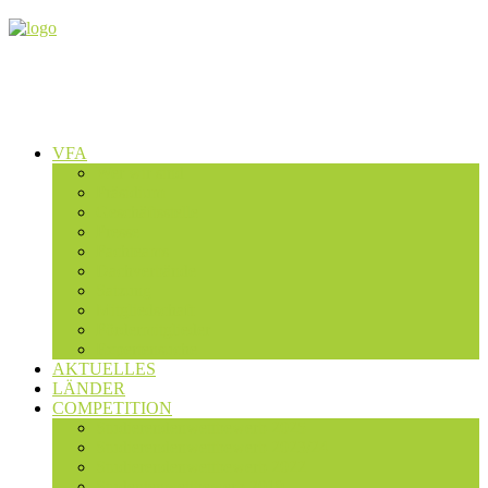
VFA
Wer wir sind
Präsidium
Geschäftsstelle
Presse
Fachteams
Dachverbände
Satzung
Mitgliedschaft
Fördermitglieder
Expertensuche
AKTUELLES
LÄNDER
COMPETITION
Studierendenwettbewerb 2025
Studierendenwettbewerb 2023/24
Studierendenwettbewerb 2022
Studentenwettbewerb 2019