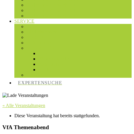
Studentenwettbewerb 2018
Studentenwettbewerb 2017
Studentenwettbewerb 2016
SERVICE
Architekturportale
Länderkammern
Mentoren
Fortbildungen
MEDIATHEK
BDV
Fördermitglieder
Fortbildungen
Fundgrube
Termine
EXPERTENSUCHE
« Alle Veranstaltungen
Diese Veranstaltung hat bereits stattgefunden.
VfA Themenabend