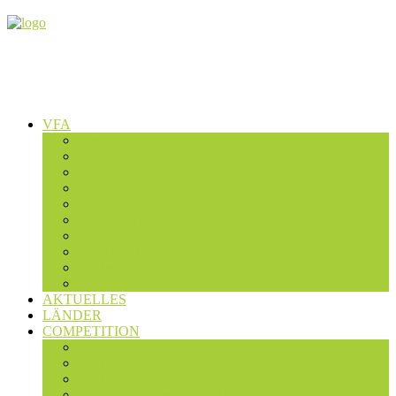
VFA
Wer wir sind
Präsidium
Geschäftsstelle
Presse
Fachteams
Dachverbände
Satzung
Mitgliedschaft
Fördermitglieder
Expertensuche
AKTUELLES
LÄNDER
COMPETITION
Studierendenwettbewerb 2025
Studierendenwettbewerb 2023/24
Studierendenwettbewerb 2022
Studentenwettbewerb 2019