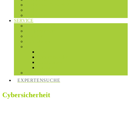
Studentenwettbewerb 2018
Studentenwettbewerb 2017
Studentenwettbewerb 2016
SERVICE
Architekturportale
Länderkammern
Mentoren
Fortbildungen
MEDIATHEK
BDV
Fördermitglieder
Fortbildungen
Fundgrube
Termine
EXPERTENSUCHE
Cybersicherheit