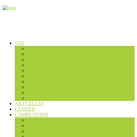
VFA
Wer wir sind
Präsidium
Geschäftsstelle
Presse
Fachteams
Dachverbände
Satzung
Mitgliedschaft
Fördermitglieder
Expertensuche
AKTUELLES
LÄNDER
COMPETITION
Studierendenwettbewerb 2025
Studierendenwettbewerb 2023/24
Studierendenwettbewerb 2022
Studentenwettbewerb 2019