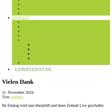
Studentenwettbewerb 2018
Studentenwettbewerb 2017
Studentenwettbewerb 2016
SERVICE
Architekturportale
Länderkammern
Mentoren
Fortbildungen
MEDIATHEK
BDV
Fördermitglieder
Fortbildungen
Fundgrube
Termine
EXPERTENSUCHE
Vielen Dank
11. November 2024
|
Von
vfadmin
Ihr Eintrag wird nun überprüft und dann Zeitnah Live geschaltet.