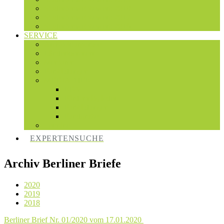
Studentenwettbewerb 2018
Studentenwettbewerb 2017
Studentenwettbewerb 2016
SERVICE
Architekturportale
Länderkammern
Mentoren
Fortbildungen
MEDIATHEK
BDV
Fördermitglieder
Fortbildungen
Fundgrube
Termine
EXPERTENSUCHE
Archiv Berliner Briefe
2020
2019
2018
Berliner Brief Nr. 01/2020 vom 17.01.2020