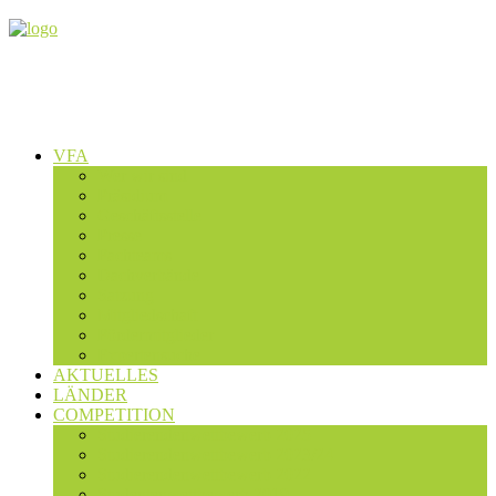
VFA
Wer wir sind
Präsidium
Geschäftsstelle
Presse
Fachteams
Dachverbände
Satzung
Mitgliedschaft
Fördermitglieder
Expertensuche
AKTUELLES
LÄNDER
COMPETITION
Studierendenwettbewerb 2025
Studierendenwettbewerb 2023/24
Studierendenwettbewerb 2022
Studentenwettbewerb 2019